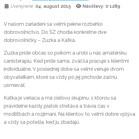
Uverejnené:
04. august 2015
Návštevy: 0
1289
V našom zariadení sa veľmi pekne rozbehlo
dobrovoľníctvo. Do ŠZ chodia konkrétne dve
dobrovoľníčky – Zuzka a Katka.
Zuzka príde občas so psíkom a urobí u nás amatérsku
canisterapiu. Keď príde sama, zväčša pracuje s klientmi
individuálne. V poslednej dobe sa veľmi venuje dvom
obyvateľkám, ktoré sa vždy po jej príchode začnú
usmievať.
Katka je veriaca a má cieľovú skupinu, s ktorou sa
pravidelne každý piatok stretáva a trávia čas v
modlitbách a rozjímaní. Na klientov to veľmi dobre vplýva
a vždy sa potešia, keď ju zbadajú.