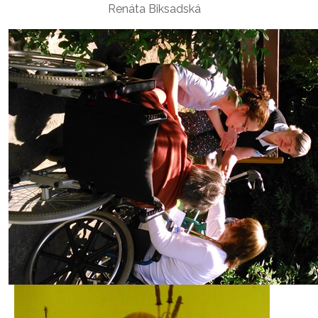
Renáta Biksadská