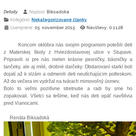
Detaily
Napísal:
Biksadská
Kategória:
Nekategorizované články
Uverejnené:
03. november 2015
Návštevy: 0
1128
Koncom októbra nás svojim programom potešili deti
z Materskej školy z Hviezdoslavovej ulice v Stupave.
Pripravili si pre nás nielen krásne pesničky, básničky a
tančeky, ale aj milé, drobné darčeky. Obdarovaní starkí boli
dojatí až k slzám a odmenili deti neutíchajúcim potleskom.
Až do večera im vydržal na tvárach mimovoľný úsmev.
Bolo to veľmi pozitívne stretnutie a radi by sme ho
zopakovali. Všetci sa tešíme, keď nás deti opäť navštívia
pred Vianocami.
Renáta Biksadská