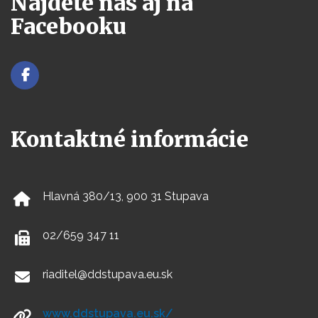
Nájdete nás aj na
Facebooku
Kontaktné informácie
Hlavná 380/13, 900 31 Stupava
02/659 347 11
riaditel@ddstupava.eu.sk
www.ddstupava.eu.sk/