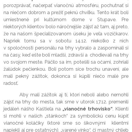
porozprávať, načerpať vianočnú atmosféru, pochutnať si
na niečom dobrom a prežiť peknú chvíľku. Tento krát boli
umiestnené pri kultúrnom dome v Stupave. Pre
niektorých klientov bolo náročnejšie zájsť až tam, aj preto,
že na našom špecializovanom úseku je veľa vozíčkarov.
Napriek tomu sa v sobotu 14.12. niekoľko z nich
v spoločnosti personálu na trhy vybralo a zaspomínali si
na časy, keď ešte boli mladší, zdravší a chodievali na trhy
vo svojom meste. Páčilo sa im, potešili sa očami, zohriali
žalúdok pečienkou. Boli potom síce trochu unavení, ale
mali pekný zážitok, dokonca si kúpili niečo malé pre
radosť.
Aby mali zážitok aj tí, ktorí neboli alebo nemohli
zájsť na trhy do mesta, tak sme v utorok 17.12. premenili
jedáleň nášho Kaštieľa na
„vianočné trhovisko“
. Klienti
si mohli v našich „stánkoch“ za symbolickú cenu kúpiť
vianočné koláčiky (ktoré sme so šikovnými klientmi
napiekli aj pre ostatných), „varené vínko“, či mastný chlieb