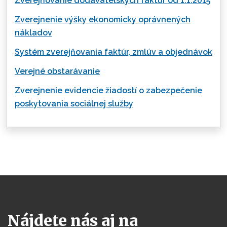
Zverejňovanie dodávateľských faktúr od 1.1.2015
Zverejnenie výšky ekonomicky oprávnených
nákladov
Systém zverejňovania faktúr, zmlúv a objednávok
Verejné obstarávanie
Zverejnenie evidencie žiadostí o zabezpečenie
poskytovania sociálnej služby
Nájdete nás aj na