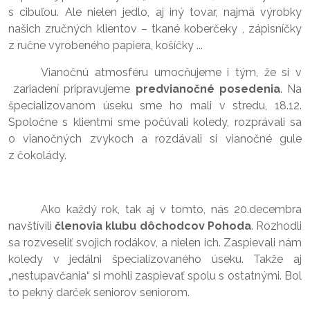
s cibuľou. Ale nielen jedlo, aj iný tovar, najmä výrobky
našich zručných klientov – tkané koberčeky , zápisníčky
z ručne vyrobeného papiera, košíčky ...
Vianočnú atmosféru umocňujeme i tým, že si v
zariadení pripravujeme
predvianočné posedenia
. Na
špecializovanom úseku sme ho mali v stredu, 18.12.
Spoločne s klientmi sme počúvali koledy, rozprávali sa
o vianočných zvykoch a rozdávali si vianočné gule
z čokolády.
Ako každý rok, tak aj v tomto, nás 20.decembra
navštívili
členovia klubu dôchodcov Pohoda
. Rozhodli
sa rozveseliť svojich rodákov, a nielen ich. Zaspievali nám
koledy v jedálni špecializovaného úseku. Takže aj
„nestupavčania“ si mohli zaspievať spolu s ostatnými. Bol
to pekný darček seniorov seniorom.