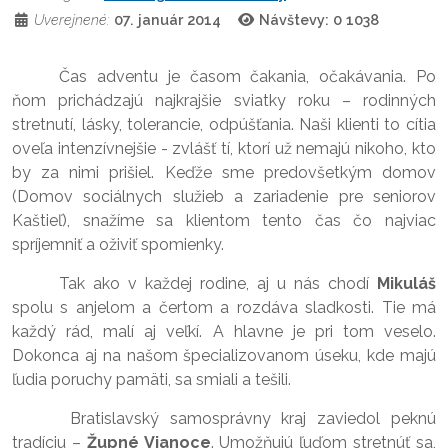
Uverejnené:
07. január 2014
Návštevy: 0
1038
Čas adventu je časom čakania, očakávania. Po
ňom prichádzajú najkrajšie sviatky roku – rodinných
stretnutí, lásky, tolerancie, odpúšťania. Naši klienti to cítia
oveľa intenzívnejšie - zvlášť tí, ktorí už nemajú nikoho, kto
by za nimi prišiel. Keďže sme predovšetkým domov
(Domov sociálnych služieb a zariadenie pre seniorov
Kaštieľ), snažíme sa klientom tento čas čo najviac
spríjemniť a oživiť spomienky.
Tak ako v každej rodine, aj u nás chodí
Mikuláš
spolu s anjelom a čertom a rozdáva sladkosti. Tie má
každý rád, malí aj veľkí. A hlavne je pri tom veselo.
Dokonca aj na našom špecializovanom úseku, kde majú
ľudia poruchy pamäti, sa smiali a tešili.
Bratislavský samosprávny kraj zaviedol peknú
tradíciu –
Župné Vianoce
. Umožňujú ľuďom stretnúť sa,