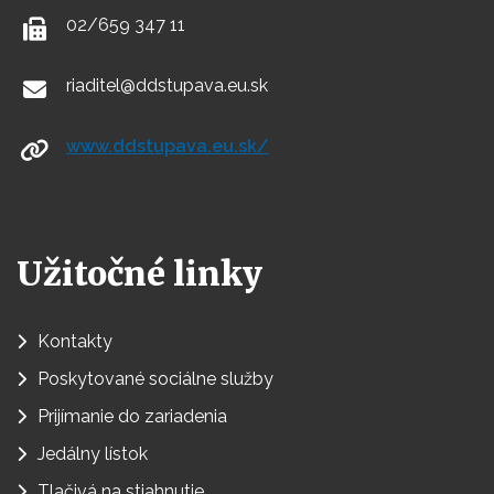
02/659 347 11
riaditel@ddstupava.eu.sk
www.ddstupava.eu.sk/
Užitočné linky
Kontakty
Poskytované sociálne služby
Prijímanie do zariadenia
Jedálny lístok
Tlačivá na stiahnutie