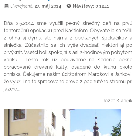
Uverejnené:
27. máj 2014
Návštevy: 0
1241
Dňa 2.5.2014 sme využili pekný slnečný deň na prvú
tohtoročnú opekačku pred Kaštieľom. Obyvatelia sa tešili
z ohňa aj dymu, ale najmä z opekaných špekáčikov a
slniečka. Zúčastnilo sa ich vyše dvadsať, niektorí aj po
prvýkrát. Všetci boli spokojní s asi 2-hodinovým pobytom
vonku. Tento rok už používame na sedenie pekne
opracované drevené kláty, osadené do kruhu okolo
ohniska. Ďakujeme našim údržbárom Marošovi a Jankovi,
že využili na to spracované drevo z padnutého stromu pri
jazere...
Jozef Kulačík