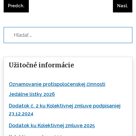
Predchádzajúci článok: Slnečný majáles
Nasleduj
Predch.
Nasl.
Hľadať...
Užitočné informácie
Oznamovanie protispoločenskej činnosti
Jedálne lístky 2026
Dodatok č. 2 ku Kolektívnej zmluve podpísaniej
23.12.2024
Dodatok ku Kolektívnej zmluve 2025