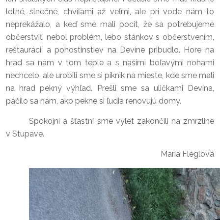
letné, slnečné, chvíľami až veľmi, ale pri vode nám to
neprekážalo, a keď sme mali pocit, že sa potrebujeme
občerstviť, nebol problém, lebo stánkov s občerstvením,
reštaurácií a pohostinstiev na Devíne pribudlo. Hore na
hrad sa nám v tom teple a s našimi boľavými nohami
nechcelo, ale urobili sme si piknik na mieste, kde sme mali
na hrad pekný výhľad. Prešli sme sa uličkami Devína,
páčilo sa nám, ako pekne si ľudia renovujú domy.
Spokojní a šťastní sme výlet zakončili na zmrzline
v Stupave.
Mária Fléglová