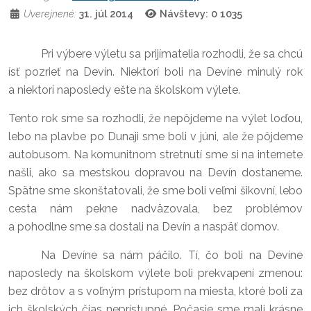
Uverejnené:
31. júl 2014
Návštevy: 0
1035
Pri výbere výletu sa prijímatelia rozhodli, že sa chcú
ísť pozrieť na Devín. Niektorí boli na Devíne minulý rok
a niektorí naposledy ešte na školskom výlete.
Tento rok sme sa rozhodli, že nepôjdeme na výlet loďou,
lebo na plavbe po Dunaji sme boli v júni, ale že pôjdeme
autobusom. Na komunitnom stretnutí sme si na internete
našli, ako sa mestskou dopravou na Devín dostaneme.
Spätne sme skonštatovali, že sme boli veľmi šikovní, lebo
cesta nám pekne nadväzovala, bez problémov
a pohodlne sme sa dostali na Devín a naspäť domov.
Na Devíne sa nám páčilo. Tí, čo boli na Devíne
naposledy na školskom výlete boli prekvapení zmenou:
bez drôtov a s voľným prístupom na miesta, ktoré boli za
ich školských čias neprístupné. Počasie sme mali krásne