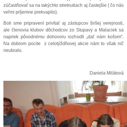
zúčastňovať sa na takýchto stretnutiach aj častejšie ( čo nás
veľmi príjemne prekvapilo).
Boli sme pripravení privítať aj zástupcov širšej verejnosti,
ale členovia klubov dôchodcov zo Stupavy a Malaciek sa
napriek pôvodnému dohovoru rozhodli „dať nám košom“.
Na dobrom pocite z celotýždňovej akcie nám to však nič
neubralo.
Daniela Milátová