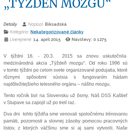
„TÝŽDEŇ MOZGU“
Detaily
Napísal:
Biksadská
Kategória:
Nekategorizované články
Uverejnené:
14. apríl 2015
Návštevy: 0
1275
V týždni 16. - 20.3. 2015 sa znovu uskutočnila
medzinárodná akcia „Týždeň mozgu“. Od roku 1996 sú
v tomto týždni po celom svete organizované podujatia, ktoré
rôznymi spôsobmi súvisia s fungovaním hádam
najdôležitejšieho telesného orgánu – nášho mozgu.
Tento ročník bol na Slovensku už ôsmy. Náš DSS Kaštieľ
v Stupave sa zapojil už po tretí raz.
Dva dni tohto týždňa sme venovali spoločnému trénovaniu
pamäti, pozornosti a slovnej zásoby pomocou pracovných
listov, z ktorých väčšinu sme si aj sami vytvorili. Naše