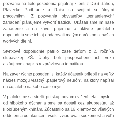
pozvanie na tieto posedenia prijali aj klienti z DSS Báhoň,
Plavecké Podhradie a Rača so svojimi sociálnymi
pracovníkmi. Z pozývania obyvateľov „spriatelených“
zariadení plánujeme vytvoriť tradíciu. Ukázali sme im naše
zariadenie a na záver príjemne a aktívne prežitého
dopoludnia sme ich aj obdarovali malým darčekom z našich
tvorivých dielní.
Štvrtkové dopoludnie patrilo zase deťom z 2. ročníka
stupavskej ZŠ. Úlohy boli prispôsobené ich veku
a záujmom, napr. s rozprávkovou tematikou.
Na záver týchto posedení si každý účastník prilepil na veľký
nákres mozgu vlastný „papierový neurón“, na ktorý napísal
na čo, alebo na koho často myslí.
V piatok sme sa stretli pri skupinovom cvičení tela i mysle –
od hlbokého dýchania sme sa dostali cez akupresúru až
k obľúbeným knihám. Zúčastnilo sa 16 klientov zo všetkých
oddelení a po ukončení všetci vyjadrovali spokojnosť a vôľu