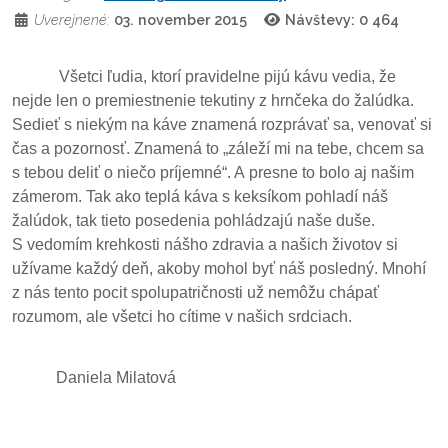
Uverejnené:
03. november 2015
Návštevy: 0
464
Všetci ľudia, ktorí pravidelne pijú kávu vedia, že
nejde len o premiestnenie tekutiny z hrnčeka do žalúdka.
Sedieť s niekým na káve znamená rozprávať sa, venovať si
čas a pozornosť. Znamená to „záleží mi na tebe, chcem sa
s tebou deliť o niečo príjemné“. A presne to bolo aj našim
zámerom. Tak ako teplá káva s keksíkom pohladí náš
žalúdok, tak tieto posedenia pohládzajú naše duše.
S vedomím krehkosti nášho zdravia a našich životov si
užívame každý deň, akoby mohol byť náš posledný. Mnohí
z nás tento pocit spolupatričnosti už nemôžu chápať
rozumom, ale všetci ho cítime v našich srdciach.
Daniela Milatová