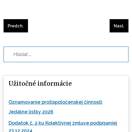
Predchádzajúci článok: Jablkové hody 2015
Nasleduj
Predch.
Nasl.
Hľadať...
Užitočné informácie
Oznamovanie protispoločenskej činnosti
Jedálne lístky 2026
Dodatok č. 2 ku Kolektívnej zmluve podpísaniej
23.12.2024