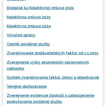
Dodatok ku Kolektívnej zmluve 2025
Kolektívna zmluva 2025
Kolektívna zmluva 2024
Výročné správy
Cenník sociálnej služby
Zverejňovanie dodávateľských faktúr od 1.1.2015
Zverejnenie výšky ekonomicky oprávnených
nákladov
Systém zverejňovania faktúr, zmlúv a objednávok
Verejné obstarávanie
Zverejnenie evidencie žiadostí o zabezpečenie
poskytovania sociálnej služby