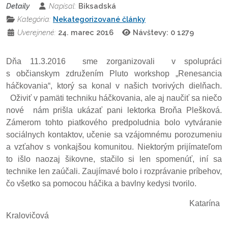
Detaily
Napísal:
Biksadská
Kategória:
Nekategorizované články
Uverejnené:
24. marec 2016
Návštevy: 0
1279
Dňa 11.3.2016
sme zorganizovali v spolupráci
s občianskym združením Pluto workshop „Renesancia
háčkovania“, ktorý sa konal v našich tvorivých dielňach.
Oživiť v pamäti techniku háčkovania, ale aj naučiť sa niečo
nové
nám prišla ukázať pani lektorka Broňa Plešková.
Zámerom tohto piatkového predpoludnia bolo vytváranie
sociálnych kontaktov, učenie sa vzájomnému porozumeniu
a vzťahov s vonkajšou komunitou. Niektorým prijímateľom
to išlo naozaj šikovne, stačilo si len spomenúť, iní sa
technike len zaúčali. Zaujímavé bolo i rozprávanie príbehov,
čo všetko sa pomocou háčika a bavlny kedysi tvorilo.
Katarína
Kralovičová