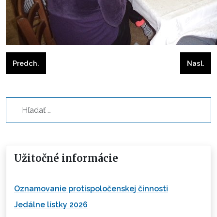
Predchádzajúci článok: Krížová cesta v Kaštieli
Nasleduj
Predch.
Nasl.
Hľadať...
Užitočné informácie
Oznamovanie protispoločenskej činnosti
Jedálne lístky 2026