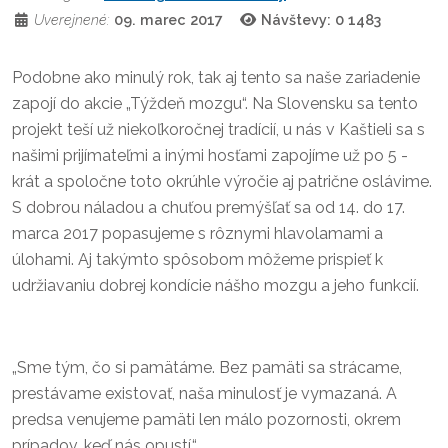
Uverejnené:
09. marec 2017
Návštevy: 0
1483
Podobne ako minulý rok, tak aj tento sa naše zariadenie
zapojí do akcie „Týždeň mozgu“. Na Slovensku sa tento
projekt teší už niekoľkoročnej tradícií, u nás v Kaštieli sa s
našimi prijímateľmi a inými hosťami zapojíme už po 5 -
krát a spoločne toto okrúhle výročie aj patrične oslávime.
S dobrou náladou a chuťou premýšľať sa od 14. do 17.
marca 2017 popasujeme s rôznymi hlavolamami a
úlohami. Aj takýmto spôsobom môžeme prispieť k
udržiavaniu dobrej kondície nášho mozgu a jeho funkcií.
„Sme tým, čo si pamätáme. Bez pamäti sa strácame,
prestávame existovať, naša minulosť je vymazaná. A
predsa venujeme pamäti len málo pozornosti, okrem
prípadov, keď nás opustí.“