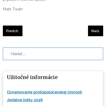
Mark Twain
Predchádzajúci článok: TÝŽDEŇ MOZGU v Kaštieli
Nasleduj
Predch.
Nasl.
Hľadať...
Užitočné informácie
Oznamovanie protispoločenskej činnosti
Jedálne lístky 2026