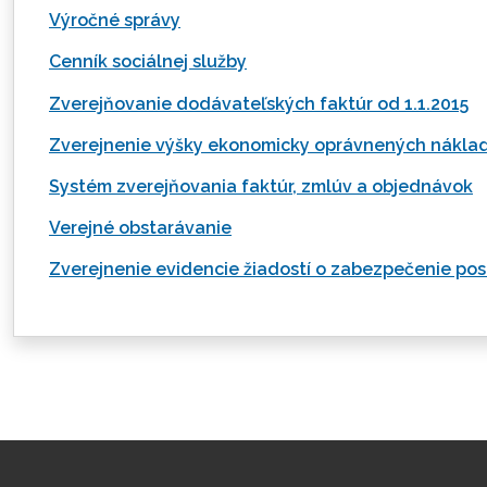
Výročné správy
Cenník sociálnej služby
Zverejňovanie dodávateľských faktúr od 1.1.2015
Zverejnenie výšky ekonomicky oprávnených nákla
Systém zverejňovania faktúr, zmlúv a objednávok
Verejné obstarávanie
Zverejnenie evidencie žiadostí o zabezpečenie pos