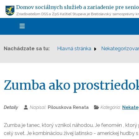
Domov sociálnych služieb a zariadenie pre senio
Zriaďovateľom DSS a ZpS Kaštieľ Stupava je Bratislavský samosprávny kr
Nachádzate sa tu:
Hlavná stránka
Nekategorizova
Zumba ako prostriedok
Detaily
Napísal:
Pilouskova Renata
Kategória:
Nekate
Zumba je tanec, ktorý vznikol náhodou. Je fenomén , ktorý
celý svet. Je kombináciou živej latinsko - americkej hudby 