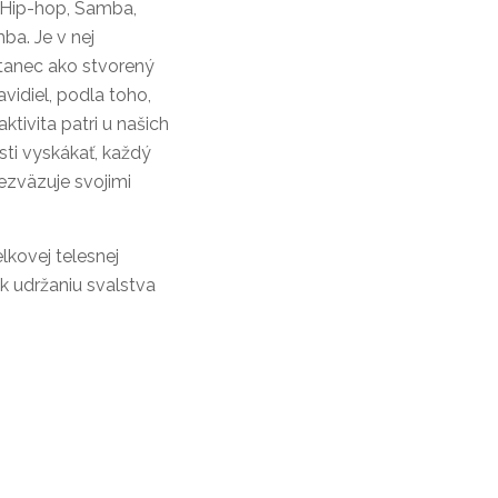
 Hip-hop, Samba,
a. Je v nej
 tanec ako stvorený
vidiel, podla toho,
aktivita patri u našich
sti vyskákať, každý
ezväzuje svojimi
lkovej telesnej
 udržaniu svalstva