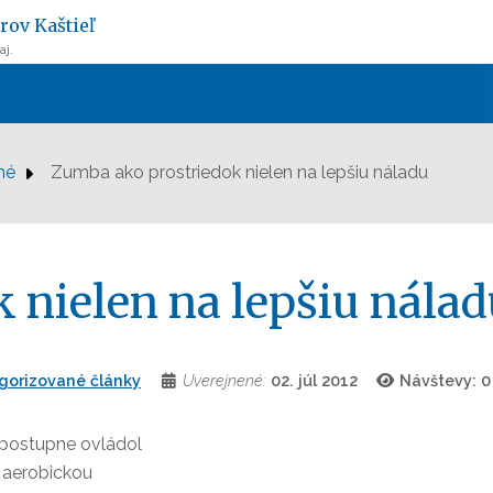
rov Kaštieľ
aj.
né
Zumba ako prostriedok nielen na lepšiu náladu
 nielen na lepšiu nálad
gorizované články
Uverejnené:
02. júl 2012
Návštevy: 
 postupne ovládol
s aerobickou