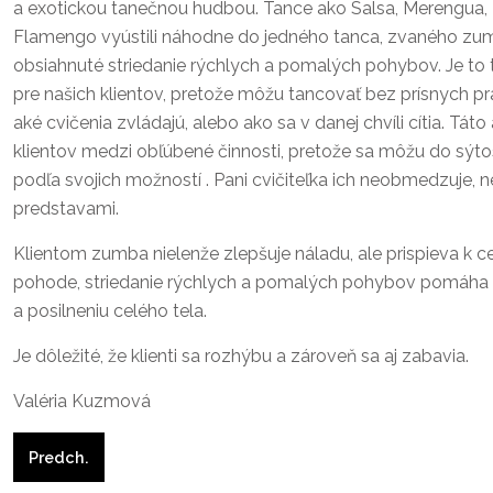
a exotickou tanečnou hudbou. Tance ako Salsa, Merengua,
Flamengo vyústili náhodne do jedného tanca, zvaného zumb
obsiahnuté striedanie rýchlych a pomalých pohybov. Je to
pre našich klientov, pretože môžu tancovať bez prísnych pra
aké cvičenia zvládajú, alebo ako sa v danej chvíli cítia. Táto 
klientov medzi obľúbené činnosti, pretože sa môžu do sýto
podľa svojich možností . Pani cvičiteľka ich neobmedzuje, n
predstavami.
Klientom zumba nielenže zlepšuje náladu, ale prispieva k ce
pohode, striedanie rýchlych a pomalých pohybov pomáha k
a posilneniu celého tela.
Je dôležité, že klienti sa rozhýbu a zároveň sa aj zabavia.
Valéria Kuzmová
Predchádzajúci článok: Duchovné slovo
Predch.