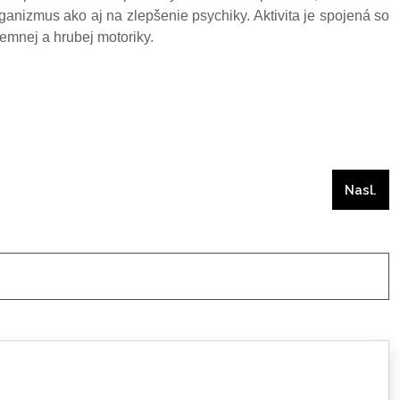
rganizmus ako aj na zlepšenie psychiky.
Aktivita je spojená so
jemnej a hrubej motoriky.
Nasleduj
Nasl.