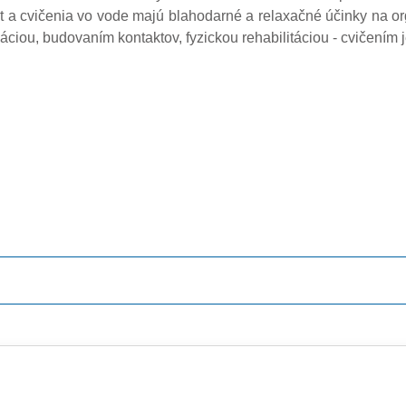
t a cvičenia vo vode majú blahodarné a relaxačné účinky na o
áciou, budovaním kontaktov, fyzickou rehabilitáciou - cvičením 
i