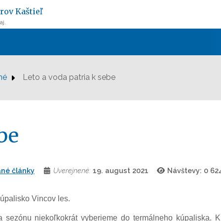
rov Kaštieľ
aj.
né
Leto a voda patria k sebe
ebe
né články
Uverejnené:
19. august 2021
Návštevy: 0
62
úpalisko Vincov les.
a sezónu niekoľkokrát vyberieme do termálneho kúpaliska. K