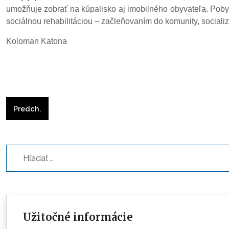
umožňuje zobrať na kúpalisko aj imobilného obyvateľa. Poby
sociálnou rehabilitáciou – začleňovaním do komunity, socializ
Koloman Katona
Predchádzajúci článok: Cvičenia v rehabilitačnej miestnost
Predch.
Hľadať...
Užitočné informácie