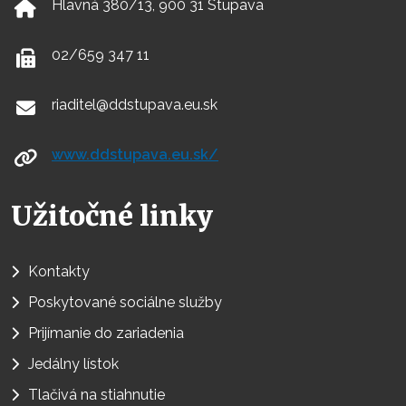
Hlavná 380/13, 900 31 Stupava
02/659 347 11
riaditel@ddstupava.eu.sk
www.ddstupava.eu.sk/
Užitočné linky
Kontakty
Poskytované sociálne služby
Prijímanie do zariadenia
Jedálny lístok
Tlačivá na stiahnutie