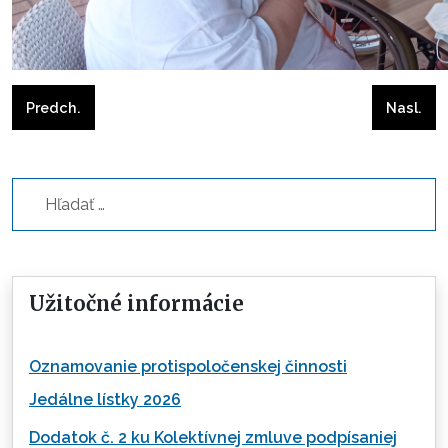
Predchádzajúci článok: Rada prijímateľov
Nasleduj
Predch.
Nasl.
Hľadať...
Užitočné informácie
Oznamovanie protispoločenskej činnosti
Jedálne lístky 2026
Dodatok č. 2 ku Kolektívnej zmluve podpísaniej