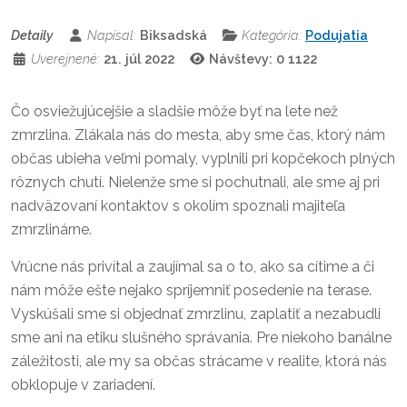
Detaily
Napísal:
Biksadská
Kategória:
Podujatia
Uverejnené:
21. júl 2022
Návštevy: 0
1122
Čo osviežujúcejšie a sladšie môže byť na lete než
zmrzlina. Zlákala nás do mesta, aby sme čas, ktorý nám
občas ubieha veľmi pomaly, vyplnili pri kopčekoch plných
rôznych chutí. Nielenže sme si pochutnali, ale sme aj pri
nadväzovaní kontaktov s okolím spoznali majiteľa
zmrzlinárne.
Vrúcne nás privítal a zaujímal sa o to, ako sa cítime a či
nám môže ešte nejako spríjemniť posedenie na terase.
Vyskúšali sme si objednať zmrzlinu, zaplatiť a nezabudli
sme ani na etiku slušného správania. Pre niekoho banálne
záležitosti, ale my sa občas strácame v realite, ktorá nás
obklopuje v zariadení.