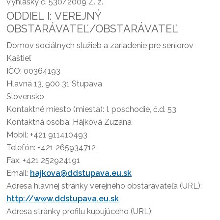
Vyhlášky č. 530/2009 Z. z.
ODDIEL I: VEREJNÝ
OBSTARÁVATEĽ/OBSTARÁVATEĽ
Domov sociálnych služieb a zariadenie pre seniorov
Kaštieľ
IČO: 00364193
Hlavná 13, 900 31 Stupava
Slovensko
Kontaktné miesto (miesta):
I. poschodie, č.d. 53
Kontaktná osoba: Hájková Zuzana
Mobil: +421 911410493
Telefón: +421 265934712
Fax: +421 252924191
Email:
hajkova@ddstupava.eu.sk
Adresa hlavnej stránky verejného obstarávateľa (URL):
http://www.ddstupava.eu.sk
Adresa stránky profilu kupujúceho (URL):