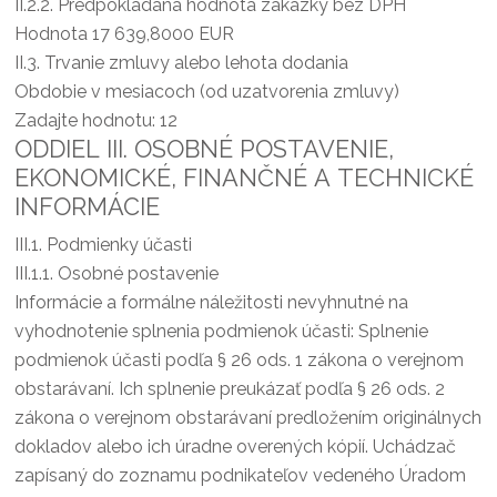
II.2.2.
Predpokladaná hodnota zákazky bez DPH
Hodnota 17 639,8000 EUR
II.3.
Trvanie zmluvy alebo lehota dodania
Obdobie v mesiacoch (od uzatvorenia zmluvy)
Zadajte hodnotu: 12
ODDIEL III. OSOBNÉ POSTAVENIE,
EKONOMICKÉ, FINANČNÉ A TECHNICKÉ
INFORMÁCIE
III.1.
Podmienky účasti
III.1.1.
Osobné postavenie
Informácie a formálne náležitosti nevyhnutné na
vyhodnotenie splnenia podmienok účasti: Splnenie
podmienok účasti podľa § 26 ods. 1 zákona o verejnom
obstarávaní. Ich splnenie preukázať podľa § 26 ods. 2
zákona o verejnom obstarávaní predložením originálnych
dokladov alebo ich úradne overených kópií. Uchádzač
zapísaný do zoznamu podnikateľov vedeného Úradom