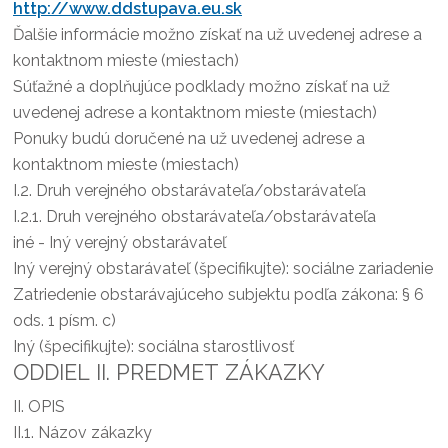
http://www.ddstupava.eu.sk
Ďalšie informácie možno získať na už uvedenej adrese a
kontaktnom mieste (miestach)
Súťažné a doplňujúce podklady možno získať na už
uvedenej adrese a kontaktnom mieste (miestach)
Ponuky budú doručené na už uvedenej adrese a
kontaktnom mieste (miestach)
I.2.
Druh verejného obstarávateľa/obstarávateľa
I.2.1.
Druh verejného obstarávateľa/obstarávateľa
iné - Iný verejný obstarávateľ
Iný verejný obstarávateľ (špecifikujte): sociálne zariadenie
Zatriedenie obstarávajúceho subjektu podľa zákona:
§ 6
ods. 1 písm. c)
Iný (špecifikujte): sociálna starostlivosť
ODDIEL II. PREDMET ZÁKAZKY
II.
OPIS
II.1.
Názov zákazky