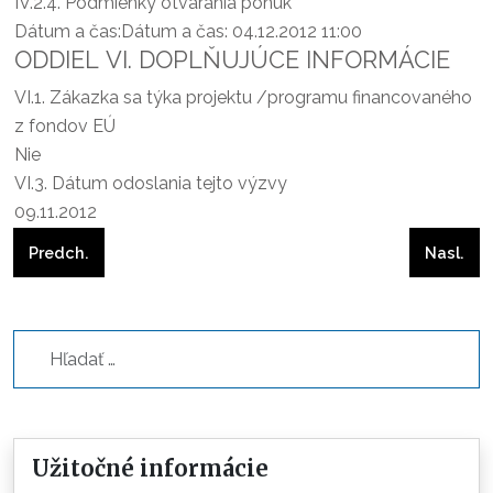
IV.2.4.
Podmienky otvárania ponúk
Dátum a čas:Dátum a čas: 04.12.2012 11:00
ODDIEL VI. DOPLŇUJÚCE INFORMÁCIE
VI.1.
Zákazka sa týka projektu /programu financovaného
z fondov EÚ
Nie
VI.3.
Dátum odoslania tejto výzvy
09.11.2012
Predchádzajúci článok: Výlet s evanjelikmi
Nasleduj
Predch.
Nasl.
Hľadať...
Užitočné informácie