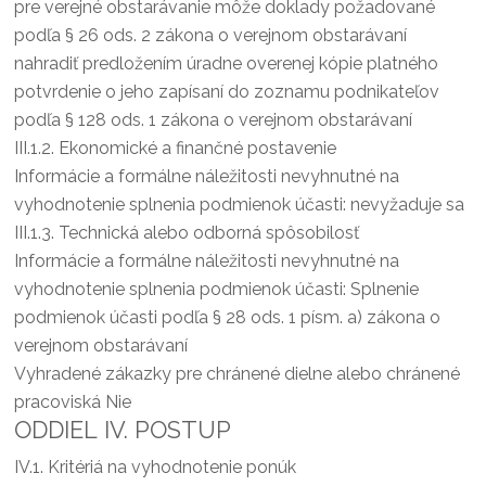
pre verejné obstarávanie môže doklady požadované
podľa § 26 ods. 2 zákona o verejnom obstarávaní
nahradiť predložením úradne overenej kópie platného
potvrdenie o jeho zapísaní do zoznamu podnikateľov
podľa § 128 ods. 1 zákona o verejnom obstarávaní
III.1.2.
Ekonomické a finančné postavenie
Informácie a formálne náležitosti nevyhnutné na
vyhodnotenie splnenia podmienok účasti: nevyžaduje sa
III.1.3.
Technická alebo odborná spôsobilosť
Informácie a formálne náležitosti nevyhnutné na
vyhodnotenie splnenia podmienok účasti: Splnenie
podmienok účasti podľa § 28 ods. 1 písm. a) zákona o
verejnom obstarávaní
Vyhradené zákazky pre chránené dielne alebo chránené
pracoviská Nie
ODDIEL IV. POSTUP
IV.1.
Kritériá na vyhodnotenie ponúk