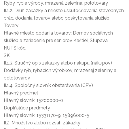
Ryby, rybie výroby, mrazená zelenina, polotovary
II.1.2.
Druh zákazky a miesto uskutočňovania stavebných
prác, dodania tovarov alebo poskytovania služieb
Tovary
Hlavné miesto dodania tovarov: Domov sociálnych
služieb a zariadenie pre seniorov Kaštieľ, Stupava
NUTS kód:
SK
II.1.3.
Stručný opis zákazky alebo nákupu (nákupov)
Dodávky rýb, rybacích výrobkov, mrazenej zeleniny a
polotovarov
II.1.4.
Spoločný slovník obstarávania (CPV)
Hlavný predmet
Hlavný slovník: 15200000-0
Doplňujúce predmety
Hlavný slovník: 15331170-9, 15896000-5
II.2.
Množstvo alebo rozsah zákazky