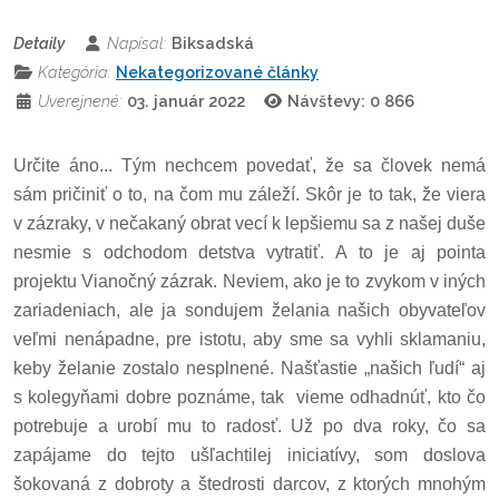
Detaily
Napísal:
Biksadská
Kategória:
Nekategorizované články
Uverejnené:
03. január 2022
Návštevy: 0
866
Určite áno... Tým nechcem povedať, že sa človek nemá
sám pričiniť o to, na čom mu záleží. Skôr je to tak, že viera
v zázraky, v nečakaný obrat vecí k lepšiemu sa z našej duše
nesmie s odchodom detstva vytratiť. A to je aj pointa
projektu Vianočný zázrak. Neviem, ako je to zvykom v iných
zariadeniach, ale ja sondujem želania našich obyvateľov
veľmi nenápadne, pre istotu, aby sme sa vyhli sklamaniu,
keby želanie zostalo nesplnené. Našťastie „našich ľudí“ aj
s kolegyňami dobre poznáme, tak
vieme odhadnúť, kto čo
potrebuje a urobí mu to radosť. Už po dva roky, čo sa
zapájame do tejto ušľachtilej iniciatívy, som doslova
šokovaná z dobroty a štedrosti darcov, z ktorých mnohým