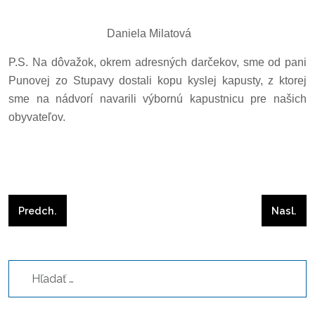
Daniela Milatová
P.S. Na dôvažok, okrem adresných darčekov, sme od pani
Punovej zo Stupavy dostali kopu kyslej kapusty, z ktorej
sme na nádvorí navarili výbornú kapustnicu pre našich
obyvateľov.
Predchádzajúci článok: KOĽKO LÁSKY DOKÁŽETE VLOŽIŤ D
Nasleduj
Predch.
Nasl.
Hľadať...