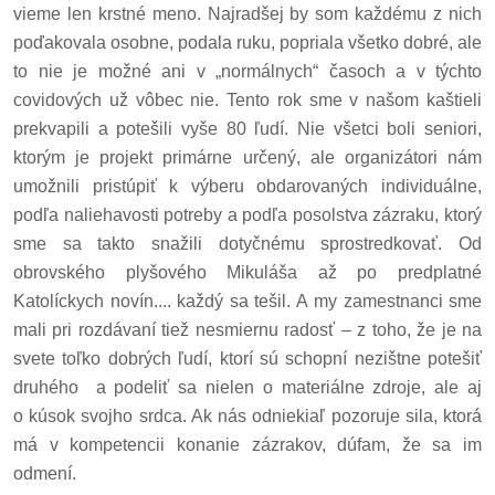
vieme len krstné meno. Najradšej by som každému z nich
poďakovala osobne, podala ruku, popriala všetko dobré, ale
to nie je možné ani v „normálnych“ časoch a v týchto
covidových už vôbec nie. Tento rok sme v našom kaštieli
prekvapili a potešili vyše 80 ľudí. Nie všetci boli seniori,
ktorým je projekt primárne určený, ale organizátori nám
umožnili pristúpiť k výberu obdarovaných individuálne,
podľa naliehavosti potreby a podľa posolstva zázraku, ktorý
sme sa takto snažili dotyčnému sprostredkovať. Od
obrovského plyšového Mikuláša až po predplatné
Katolíckych novín.... každý sa tešil. A my zamestnanci sme
mali pri rozdávaní tiež nesmiernu radosť – z toho, že je na
svete toľko dobrých ľudí, ktorí sú schopní nezištne potešiť
druhého
a podeliť sa nielen o materiálne zdroje, ale aj
o kúsok svojho srdca. Ak nás odniekiaľ pozoruje sila, ktorá
má v kompetencii konanie zázrakov, dúfam, že sa im
odmení.