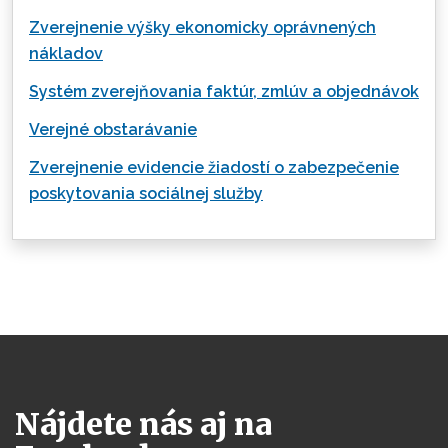
Zverejnenie výšky ekonomicky oprávnených
nákladov
Systém zverejňovania faktúr, zmlúv a objednávok
Verejné obstarávanie
Zverejnenie evidencie žiadostí o zabezpečenie
poskytovania sociálnej služby
Nájdete nás aj na