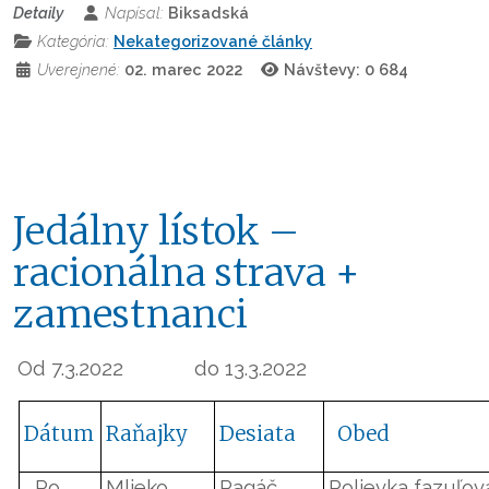
Detaily
Napísal:
Biksadská
Kategória:
Nekategorizované články
Uverejnené:
02. marec 2022
Návštevy: 0
684
Jedálny lístok –
racionálna strava +
zamestnanci
Od 7.3.2022
do 13.3.2022
Dátum
Raňajky
Desiata
Obed
Po
Mlieko,
Pagáč
Polievka fazuľov