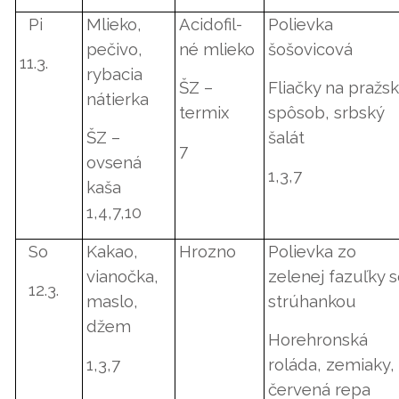
Pi
Mlieko,
Acidofil-
Polievka
pečivo,
né mlieko
šošovicová
11.3.
rybacia
ŠZ –
Fliačky na pražs
nátierka
termix
spôsob, srbský
ŠZ –
šalát
7
ovsená
1,3,7
kaša
1,4,7,10
So
Kakao,
Hrozno
Polievka zo
vianočka,
zelenej fazuľky 
12.3.
maslo,
strúhankou
džem
Horehronská
1,3,7
roláda, zemiaky,
červená repa