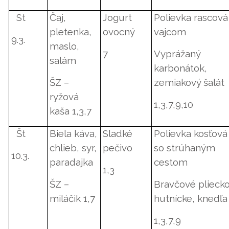
St
Čaj,
Jogurt
Polievka rascová
pletenka,
ovocný
vajcom
9.3.
maslo,
7
Vyprážaný
salám
karbonátok,
ŠZ –
zemiakový šalát
ryžová
1,3,7,9,10
kaša 1,3,7
Št
Biela káva,
Sladké
Polievka kosťová
chlieb, syr,
pečivo
so strúhaným
10.3.
paradajka
cestom
1,3
ŠZ –
Bravčové plieck
miláčik 1,7
hutnícke, knedľa
1,3,7,9