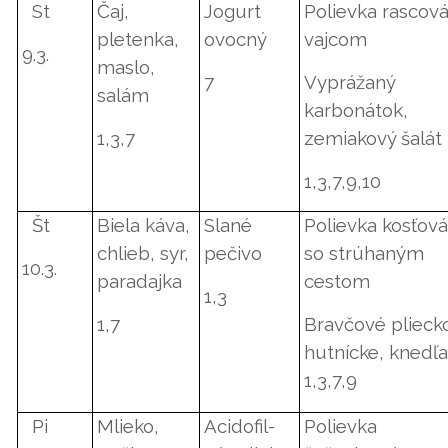
St
Čaj,
Jogurt
Polievka rascová
pletenka,
ovocný
vajcom
9.3.
maslo,
7
Vyprážaný
salám
karbonátok,
1,3,7
zemiakový šalát
1,3,7,9,10
Št
Biela káva,
Slané
Polievka kosťov
chlieb, syr,
pečivo
so strúhaným
10.3.
paradajka
cestom
1,3
1,7
Bravčové plieck
hutnícke, knedľ
1,3,7,9
Pi
Mlieko,
Acidofil-
Polievka