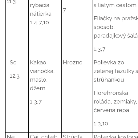
11.3.
rybacia
s liatym cestom
7
nátierka
Fliačky na pražs
1,4,7,10
spôsob,
paradajkový šalá
1,3,7
So
Kakao,
Hrozno
Polievka zo
vianočka,
zelenej fazuľky 
12.3.
maslo,
strúhankou
džem
Horehronská
1,3,7
roláda, zemiaky,
červená repa
1,3,10
Ne
Čaj, chlieb,
Štrúdľa
Polievka kosťov