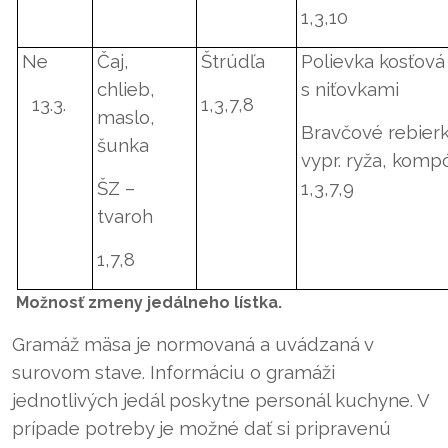
1,3,10
Ne
Čaj,
Štrúdľa
Polievka kosťová
chlieb,
s niťovkami
13.3.
1,3,7,8
maslo,
Bravčové rebier
šunka
vypr. ryža, komp
ŠZ –
1,3,7,9
tvaroh
1,7,8
Možnosť zmeny jedálneho lístka.
Gramáž mäsa je normovaná a uvádzaná v
surovom stave. Informáciu o gramáži
jednotlivých jedál poskytne personál kuchyne. V
prípade potreby je možné dať si pripravenú