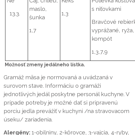
Ne
Čaj, chlieb,
Keks
Polievka kosťov
maslo,
s niťovkami
13.3.
1,3
šunka
Bravčové rebier
1,7
vyprážané, ryža,
kompót
1,3,7,9
Možnosť zmeny jedálneho lístka.
Gramáž mäsa je normovaná a uvádzaná v
surovom stave. Informáciu o gramáži
jednotlivých jedál poskytne personál kuchyne. V
prípade potreby je možné dať si pripravenú
porciu jedla prevážiť v kuchyni /na stravovacom
úseku/ zariadenia.
Alergény:
1-obilniny, 2-kôrovce, 3-vajcia, 4-ryby,