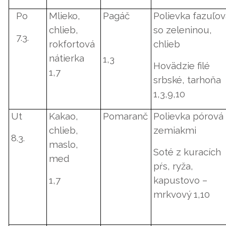
Po
Mlieko,
Pagáč
Polievka fazuľo
chlieb,
so zeleninou,
7.3.
rokfortová
chlieb
nátierka
1,3
Hovädzie filé
1,7
srbské, tarhoňa
1,3,9,10
Ut
Kakao,
Pomaranč
Polievka pórová
chlieb,
zemiakmi
8.3.
maslo,
Soté z kuracích
med
pŕs, ryža,
1,7
kapustovo –
mrkvový 1,10