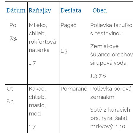
Dátum
Raňajky
Desiata
Obed
Po
Mlieko,
Pagáč
Polievka fazuľk
chlieb,
s cestovinou
7.3.
rokfortová
Zemiakové
nátierka
1,3
šúľance orechov
1,7
sirupová voda
1,3,7,8
Ut
Kakao,
Pomaranč
Polievka pórová
chlieb,
zemiakmi
8.3.
maslo,
Soté z kuracích
med
pŕs, ryža, šalát
1,7
mrkvový
1,10