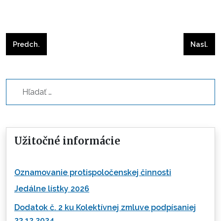
Predchádzajúci článok: Jedálny lístok 11 týždeň
Nasleduj
Predch.
Nasl.
Hľadať...
Užitočné informácie
Oznamovanie protispoločenskej činnosti
Jedálne lístky 2026
Dodatok č. 2 ku Kolektívnej zmluve podpísaniej
23.12.2024