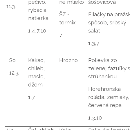
pečivo,
né mlieko
šošovicová
11.3.
rybacia
ŠZ -
Fliačky na pražs
nátierka
termix
spôsob, srbský
1,4,7,10
šalát
7
1,3,7
So
Kakao,
Hrozno
Polievka zo
chlieb,
zelenej fazuľky 
12.3.
maslo,
strúhankou
džem
Horehronská
1,7
roláda, zemiaky,
červená repa
1,3,10