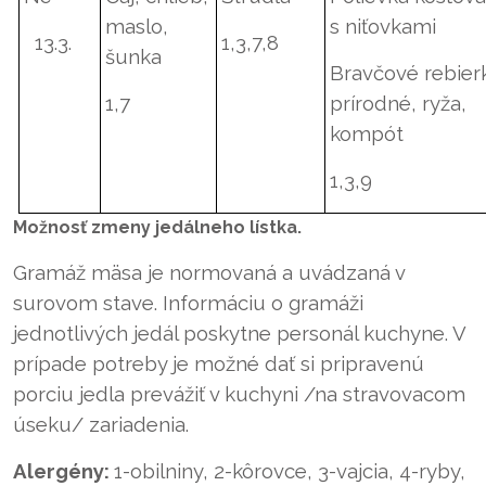
maslo,
s niťovkami
13.3.
1,3,7,8
šunka
Bravčové rebier
1,7
prírodné, ryža,
kompót
1,3,9
Možnosť zmeny jedálneho lístka.
Gramáž mäsa je normovaná a uvádzaná v
surovom stave. Informáciu o gramáži
jednotlivých jedál poskytne personál kuchyne. V
prípade potreby je možné dať si pripravenú
porciu jedla prevážiť v kuchyni /na stravovacom
úseku/ zariadenia.
Alergény:
1-obilniny, 2-kôrovce, 3-vajcia, 4-ryby,