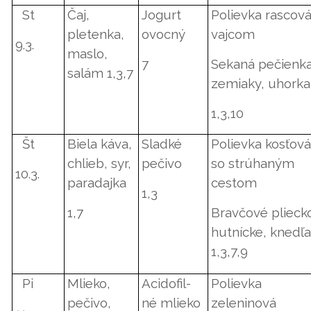
St
Čaj,
Jogurt
Polievka rascová
pletenka,
ovocný
vajcom
9.3.
maslo,
7
Sekaná pečienka
salám 1,3,7
zemiaky, uhorka
1,3,10
Št
Biela káva,
Sladké
Polievka kosťov
chlieb, syr,
pečivo
so strúhaným
10.3.
paradajka
cestom
1,3
1,7
Bravčové plieck
hutnícke, knedľ
1,3,7,9
Pi
Mlieko,
Acidofil-
Polievka
pečivo,
né mlieko
zeleninová