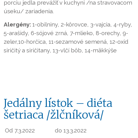
porciu jedla prevážiť v kuchyni /na stravovacom
úseku/ zariadenia.
Alergény:
1-obilniny, 2-kôrovce, 3-vajcia, 4-ryby,
5-arašidy, 6-sójové zrná, 7-mlieko, 8-orechy, 9-
zeler,10-horčica, 11-sezamové semená, 12-oxid
siričitý a siričitany, 13-vlčí bôb, 14-mäkkýše
Jedálny lístok – diéta
šetriaca /žlčníková/
Od 7.3.2022
do 13.3.2022