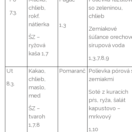
chlieb,
so zeleninou,
7.3.
rokf.
chlieb
nátierka
1,3
Zemiakové
ŠZ –
šúľance orechov
ryžová
sirupová voda
kaša 1,7
1,3,7,8,9
Ut
Kakao,
Pomaranč
Polievka pórová 
chlieb,
zemiakmi
8.3.
maslo,
Soté z kuracích
med
pŕs, ryža, šalát
ŠZ –
kapustovo –
tvaroh
mrkvový
1,7,8
1,10